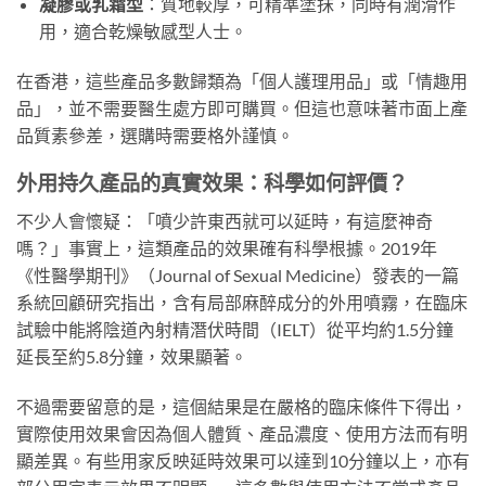
凝膠或乳霜型
：質地較厚，可精準塗抹，同時有潤滑作
用，適合乾燥敏感型人士。
在香港，這些產品多數歸類為「個人護理用品」或「情趣用
品」，並不需要醫生處方即可購買。但這也意味著市面上產
品質素參差，選購時需要格外謹慎。
外用持久產品的真實效果：科學如何評價？
不少人會懷疑：「噴少許東西就可以延時，有這麼神奇
嗎？」事實上，這類產品的效果確有科學根據。2019年
《性醫學期刊》（Journal of Sexual Medicine）發表的一篇
系統回顧研究指出，含有局部麻醉成分的外用噴霧，在臨床
試驗中能將陰道內射精潛伏時間（IELT）從平均約1.5分鐘
延長至約5.8分鐘，效果顯著。
不過需要留意的是，這個結果是在嚴格的臨床條件下得出，
實際使用效果會因為個人體質、產品濃度、使用方法而有明
顯差異。有些用家反映延時效果可以達到10分鐘以上，亦有