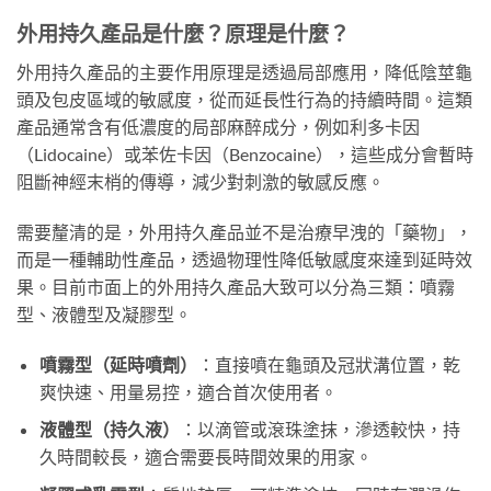
外用持久產品是什麼？原理是什麼？
外用持久產品的主要作用原理是透過局部應用，降低陰莖龜
頭及包皮區域的敏感度，從而延長性行為的持續時間。這類
產品通常含有低濃度的局部麻醉成分，例如利多卡因
（Lidocaine）或苯佐卡因（Benzocaine），這些成分會暫時
阻斷神經末梢的傳導，減少對刺激的敏感反應。
需要釐清的是，外用持久產品並不是治療早洩的「藥物」，
而是一種輔助性產品，透過物理性降低敏感度來達到延時效
果。目前市面上的外用持久產品大致可以分為三類：噴霧
型、液體型及凝膠型。
噴霧型（延時噴劑）
：直接噴在龜頭及冠狀溝位置，乾
爽快速、用量易控，適合首次使用者。
液體型（持久液）
：以滴管或滾珠塗抹，滲透較快，持
久時間較長，適合需要長時間效果的用家。