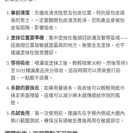
事前清潔
：先徹底清洗陰莖及包皮位置，特別是包皮過
長的男士，一定要翻開包皮清洗乾淨，否則產品會被包
皮垢阻隔，影響吸收。
塗抹位置要準確
：集中塗抹在龜頭冠狀溝及繫帶區域——
這兩個位置是敏感度最高的地方。無需全支塗抹，也不
建議塗抹在陰莖體部。
等待吸收
：噴灑或塗抹之後，輕輕按摩30秒，然後等待5
至10分鐘讓產品充分吸收。這段時間可以用來進行前
戲，一點都不浪費。
多餘的要抹走
：如果用量過多，吸收後可以輕輕用紙巾
抹走表面殘留，這樣可以減少麻木感傳遞給伴侶的風
險。
先試後用
：第一次使用前，建議先在手臂內側或大腿內
側小範圍測試，確保沒有過敏反應後再用在敏感部位。