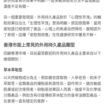
部分用家表示效果不明顯——這多數與使用方法不當或產品
濃度不足有關。
另一個重要發現是，外用持久產品對於「心理性早洩」的輔
助效果往往比「生理性早洩」更為明顯。原因很簡單：當用
家知道已經使用了產品，心理上的焦慮自然降低，變相提升
了表現。這種「安慰劑效應」在性健康研究中屢見不鮮。
香港市面上常見的外用持久產品類型
回顧香港市場，目前最受歡迎的外用持久產品主要來自以下
幾個類別：
草本萃取型
以天然植物成分為主，例如銀杏提取物、人參皂苷、蛇床子
萃取等。這類產品的優點是刺激性低、副作用少，適合敏感
肌膚或初次使用者。缺點是效果因人而異，強度不及化學成
分類產品。例如含有印度傳統草本配方的皇帝油類型產品，
在香港一直有穩定的客群。