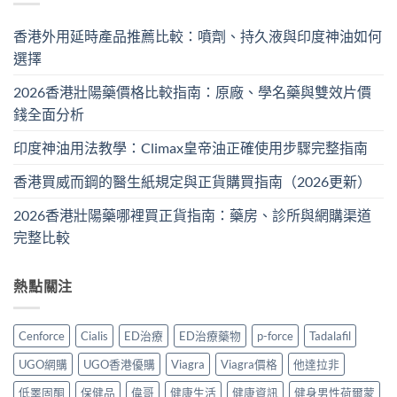
香港外用延時產品推薦比較：噴劑、持久液與印度神油如何
選擇
2026香港壯陽藥價格比較指南：原廠、學名藥與雙效片價
錢全面分析
印度神油用法教學：Climax皇帝油正確使用步驟完整指南
香港買威而鋼的醫生紙規定與正貨購買指南（2026更新）
2026香港壯陽藥哪裡買正貨指南：藥房、診所與網購渠道
完整比較
熱點關注
Cenforce
Cialis
ED治療
ED治療藥物
p-force
Tadalafil
UGO網購
UGO香港優購
Viagra
Viagra價格
他達拉非
低睪固酮
保健品
偉哥
健康生活
健康資訊
健身男性荷爾蒙