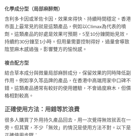
化學成分型（局部麻醉劑）
含利多卡因或苯佐卡因，效果來得快、持續時間穩定。香港
市面上最常見的就是這類產品，例如以Climax為代表的噴
劑。這類產品的好處是效果可預期，5至10分鐘開始見效，
持續約30分鐘至1小時。但用量需要控制得好，過量會導致
陰莖麻木感過強，影響雙方的愉悅感。
複合配方型
結合草本成分與微量局部麻醉成分，保留效果的同時降低副
作用。例如享久等品牌的產品，在香港中高端用家中口碑不
錯。這類產品通常有較好的使用體驗，不會過度麻木，但價
格相對較高。
正確使用方法：用錯等於浪費
很多人購買了外用持久產品回去，用一次覺得無效就丟在一
旁。但其實，不少「無效」的情況是使用方法不對。以下是
正確使用步驟：