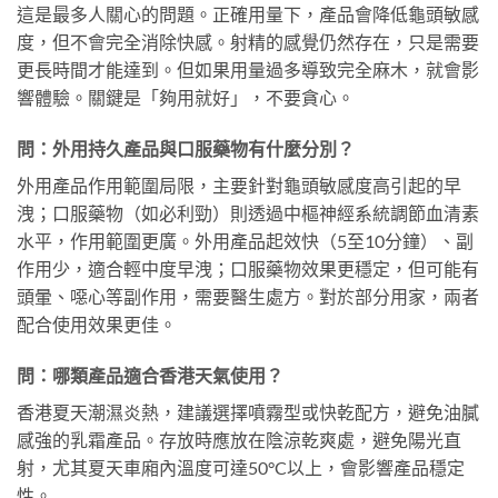
這是最多人關心的問題。正確用量下，產品會降低龜頭敏感
度，但不會完全消除快感。射精的感覺仍然存在，只是需要
更長時間才能達到。但如果用量過多導致完全麻木，就會影
響體驗。關鍵是「夠用就好」，不要貪心。
問：外用持久產品與口服藥物有什麼分別？
外用產品作用範圍局限，主要針對龜頭敏感度高引起的早
洩；口服藥物（如必利勁）則透過中樞神經系統調節血清素
水平，作用範圍更廣。外用產品起效快（5至10分鐘）、副
作用少，適合輕中度早洩；口服藥物效果更穩定，但可能有
頭暈、噁心等副作用，需要醫生處方。對於部分用家，兩者
配合使用效果更佳。
問：哪類產品適合香港天氣使用？
香港夏天潮濕炎熱，建議選擇噴霧型或快乾配方，避免油膩
感強的乳霜產品。存放時應放在陰涼乾爽處，避免陽光直
射，尤其夏天車廂內溫度可達50°C以上，會影響產品穩定
性。