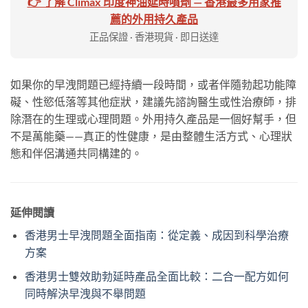
👉 了解 Climax 印度神油延時噴劑 — 香港最多用家推
薦的外用持久產品
正品保證 · 香港現貨 · 即日送達
如果你的早洩問題已經持續一段時間，或者伴隨勃起功能障
礙、性慾低落等其他症狀，建議先諮詢醫生或性治療師，排
除潛在的生理或心理問題。外用持久產品是一個好幫手，但
不是萬能藥——真正的性健康，是由整體生活方式、心理狀
態和伴侶溝通共同構建的。
延伸閱讀
香港男士早洩問題全面指南：從定義、成因到科學治療
方案
香港男士雙效助勃延時產品全面比較：二合一配方如何
同時解決早洩與不舉問題