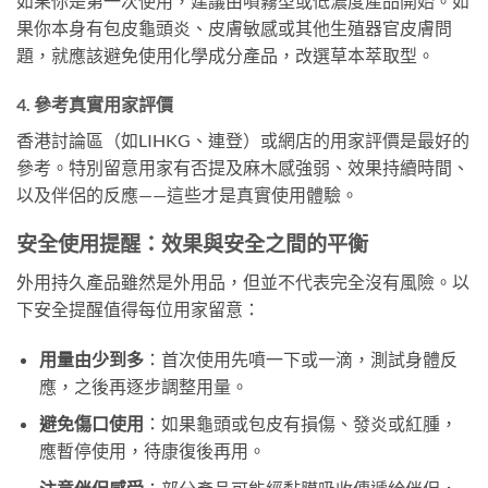
如果你是第一次使用，建議由噴霧型或低濃度產品開始。如
果你本身有包皮龜頭炎、皮膚敏感或其他生殖器官皮膚問
題，就應該避免使用化學成分產品，改選草本萃取型。
4. 參考真實用家評價
香港討論區（如LIHKG、連登）或網店的用家評價是最好的
參考。特別留意用家有否提及麻木感強弱、效果持續時間、
以及伴侶的反應——這些才是真實使用體驗。
安全使用提醒：效果與安全之間的平衡
外用持久產品雖然是外用品，但並不代表完全沒有風險。以
下安全提醒值得每位用家留意：
用量由少到多
：首次使用先噴一下或一滴，測試身體反
應，之後再逐步調整用量。
避免傷口使用
：如果龜頭或包皮有損傷、發炎或紅腫，
應暫停使用，待康復後再用。