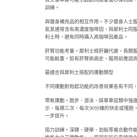
訓練。
與健身補充品的相互作用。不少健身人士服用蛋
氮泵通常含有高濃度咖啡因，與犀利士同
利士時，避免同時攝入高咖啡因產品。
肝腎功能考量。犀利士經肝臟代謝，長期
可能較重。如有肝腎疾病史，服用前應諮
最適合與犀利士搭配的運動類型
不同運動對勃起功能的改善效果各有不同
帶氧運動。跑步、游泳、踩單車這類中強
示，每週三次、每次30分鐘的快走或慢跑
一步提升。
阻力訓練。深蹲、硬舉、划船等複合動作