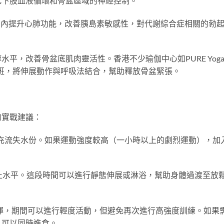
化下肢血液循環和骨盆區域的神經控制。
短時間內提升心肺功能，改善胰島素敏感性，對代謝綜合症相關的勃
平，改善骨盆底肌肉靈活性。香港不少瑜伽中心如PURE Yog
康瑜伽班，將伸展動作與呼吸法結合，幫助釋放骨盆緊張。
的實戰建議：
，補充流失水份。如果運動強度較高（一小時以上的劇烈運動），加
止水平。這段時間可以進行靜態伸展或淋浴，幫助身體過渡至放
發揮，期間可以進行輕度活動，但避免再次進行高強度訓練。如果
，可以同時進食。