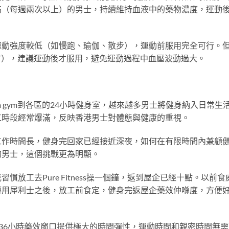
高（每週兩次以上）的男士，持續維持血液中的藥物濃度，運動
運動強度較低（如慢跑、瑜伽、散步），運動前服用完全可行。
IT），建議運動後才服用，避免運動過程中血壓波動過大。
m gym到各區的24小時健身室，越來越多男士將健身納入日常生
工時段經常爆滿，反映香港男士對體態與健康的重視。
工作時間長，健身完回家已經接近深夜，如何在有限時間內兼顧
的男士，這個挑戰更為明顯。
放工去Pure Fitness操一個鐘，返到屋企已經十點。以前食
轉用犀利士之後，放工前食定，健身完返屋企藥效仲喺度，方便
36小時藥效窗口提供極大的時間彈性，運動時間和親密時間無需