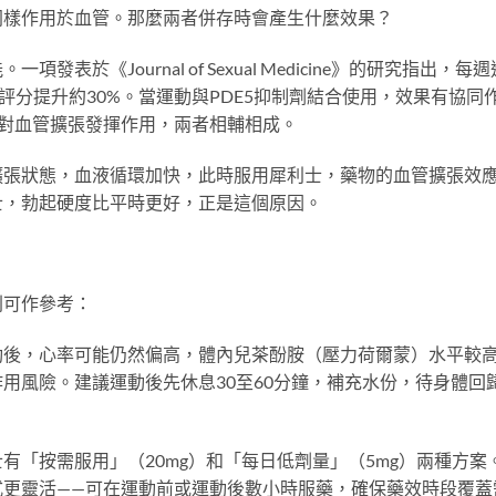
同樣作用於血管。那麼兩者併存時會產生什麼效果？
於《Journal of Sexual Medicine》的研究指出，每週
評分提升約30%。當運動與PDE5抑制劑結合使用，效果有協同
對血管擴張發揮作用，兩者相輔相成。
擴張狀態，血液循環加快，此時服用犀利士，藥物的血管擴張效
士，勃起硬度比平時更好，正是這個原因。
則可作參考：
動後，心率可能仍然偏高，體內兒茶酚胺（壓力荷爾蒙）水平較
用風險。建議運動後先休息30至60分鐘，補充水份，待身體回
有「按需服用」（20mg）和「每日低劑量」（5mg）兩種方案
式更靈活——可在運動前或運動後數小時服藥，確保藥效時段覆蓋