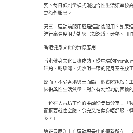
要。每日低劑量模式則適合性生活頻率較
需額外服藥。
第三，運動前服用還是運動後服用？如果
進行高強度阻力訓練（如深蹲、硬舉、HI
香港健身文化的實際應用
香港健身文化日趨成熟，從中環的Premiu
旺角、銅鑼灣、尖沙咀一帶的健身室在放
然而，不少香港男士面臨一個實際挑戰：
恢復與性生活質量？對於有勃起功能困擾
一位在太古坊工作的金融從業員分享：「我習慣
而鋼要就住空腹，食完又怕健身唔舒服。
多。」
這正是犀利士在運動場景中的優勢所在——