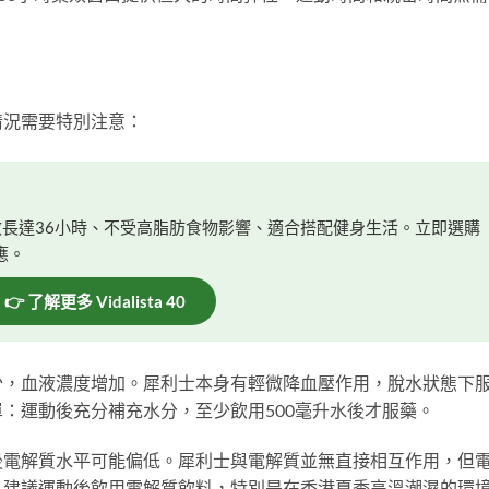
情況需要特別注意：
效長達36小時、不受高脂肪食物影響、適合搭配健身生活。立即選購
應。
👉 了解更多 Vidalista 40
少，血液濃度增加。犀利士本身有輕微降血壓作用，脫水狀態下
：運動後充分補充水分，至少飲用500毫升水後才服藥。
後電解質水平可能偏低。犀利士與電解質並無直接相互作用，但
。建議運動後飲用電解質飲料，特別是在香港夏季高溫潮濕的環