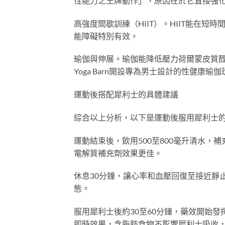
性能力之王牌動作」，原因在於它直接強
高強度間歇訓練（HIIT）。HIIT能在
能障礙特別有效。
瑜伽與伸展。瑜伽能降低壓力荷爾蒙皮質醇水
Yoga Barn開設專為男士設計的性健
運動後搭配犀利士的具體建議
綜合以上分析，以下是運動後服用犀利士
運動結束後，飲用500至800毫升清水
電解質補充劑效果更佳。
休息30分鐘，讓心率和血壓回復至接近靜
態。
服用犀利士後約30至60分鐘，藥效開始
即時效果，含脂肪食物不影響犀利士吸收