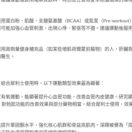
白粉、肌酸、支鏈氨基酸（BCAA）或氮泵（Pre-workout
服可能加強心血管刺激，出現心悸、緊張等不適。建議運動後服
服用高劑量健身補充品（如某些增肌荷爾蒙前驅物）的人，肝臟
詢醫生。
，結合犀利士使用時，以下運動類型效果最為顯著：
度有氧運動，能顯著提升心血管功能，改善血管內皮健康。研究
，對勃起功能的改善效果與部分藥物相當。結合犀利士使用，效
能提升睪固酮水平，強化核心肌群和骨盆底肌肉。深蹲被譽為「