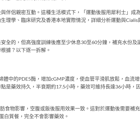
後與伴侶親密互動。這種生活模式下，「運動後服用犀利士」成
理學、臨床研究及香港本地實際情況，詳細分析運動與Cialis
安全的，但高強度訓練後應至少休息30至60分鐘，補充水份及
學根據？以下逐一拆解。
綿體中的PDE5酶，增加cGMP濃度，使血管平滑肌放鬆，血流增
點是藥效持久，半衰期約17.5小時，藥效可維持長達36小時，
高脂肪食物影響，空腹或飯後服用效果一致。這對於運動後需要補
蛋白質餐，完全不會影響藥效。