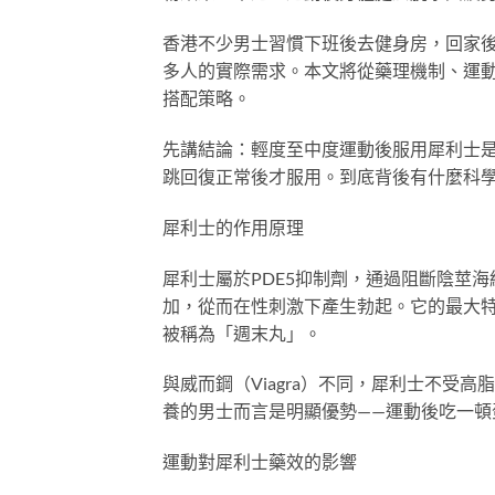
香港不少男士習慣下班後去健身房，回家
多人的實際需求。本文將從藥理機制、運動生
搭配策略。
先講結論：輕度至中度運動後服用犀利士是
跳回復正常後才服用。到底背後有什麼科
犀利士的作用原理
犀利士屬於PDE5抑制劑，通過阻斷陰莖海
加，從而在性刺激下產生勃起。它的最大特
被稱為「週末丸」。
與威而鋼（Viagra）不同，犀利士不受
養的男士而言是明顯優勢——運動後吃一頓
運動對犀利士藥效的影響