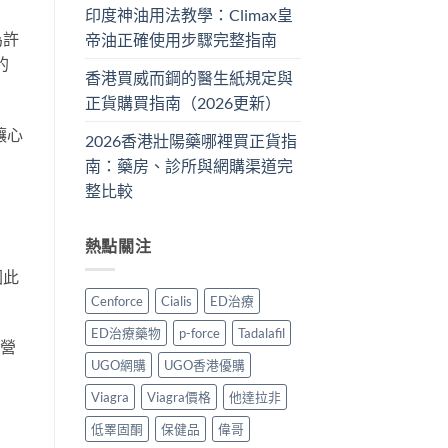
印度神油用法教學：Climax皇
為許
帝油正確使用步驟完整指南
的
香港買威而鋼的醫生紙規定與
正貨購買指南（2026更新）
讓心
2026香港壯陽藥哪裡買正貨指
南：藥房、診所與網購渠道完
整比較
熱點關注
因此
Cenforce
Cialis
ED治療
ED治療藥物
p-force
Tadalafil
充營
UGO網購
UGO香港優購
Viagra
Viagra價格
他達拉非
低睪固酮
保健品
偉哥