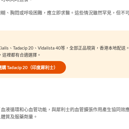
模糊、胸悶或呼吸困難，應立即求醫。這些情況雖然罕見，但不
、Tadacip 20、Vidalista 40等，全部正品現貨，香港本地配送
，這裡都有合適選擇。
 選購 Tadacip 20（印度犀利士）
了血液循環和心血管功能，與犀利士的血管擴張作用產生協同效
人體質及服藥劑量。