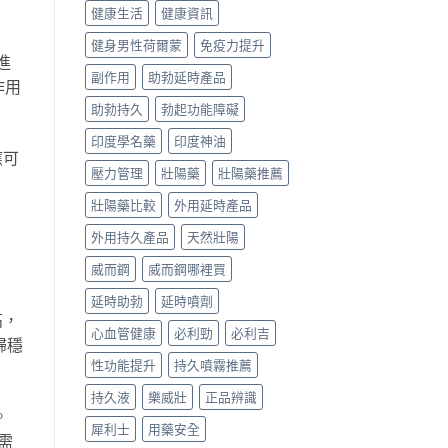
健康生活
健康資訊
健身男性荷爾蒙
免疫力提升
進
副作用
助勃延時產品
作用
助勃持久
勃起功能障礙
印度學名藥
印度神油
應可
壓力管理
壯陽藥
壯陽藥推薦
壯陽藥比較
外用延時產品
外用持久產品
天然壯陽
威而鋼
威而鋼哪裡買
延時助勃
延時噴劑
高，
心血管健康
必利勁
必利吉
歸穩
性功能提升
持久噴霧推薦
持久液
樂威壯
正品辨識
。
犀利士
用藥安全
需