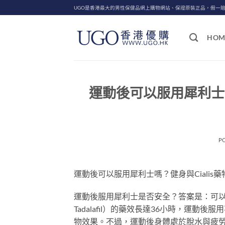
Skip
UGO是香港最大的男性保健品網上購物網站、保證原裝正品，假一
to
content
HOM
運動後可以服用犀利士嗎
P
運動後可以服用犀利士嗎？健身與Cialis
運動後服用犀利士是否安全？答案是：可以，
Tadalafil）的藥效長達36小時，運
物效果。不過，運動後身體處於脫水與疲