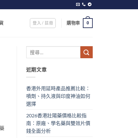
登入 / 註冊
購物車
貨
0
近期文章
香港外用延時產品推薦比較：
噴劑、持久液與印度神油如何
選擇
2026香港壯陽藥價格比較指
南：原廠、學名藥與雙效片價
藥
錢全面分析