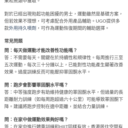
果和魚類中獲取。
對於已經出現勃起功能困擾的男士，運動雖然是基礎方案，
但若效果不理想，可考慮配合外用產品輔助。UGO提供多
款
外用持久噴劑
，可作為運動恢復期間的輔助選擇。
常見問題
問：每天做運動才能改善性功能嗎？
答：不需要每天。關鍵在於持續性和規律性。每周進行三至
五次運動，每次三十分鐘以上，已能對性功能產生顯著改善
效果。過度訓練反而可能壓抑睪固酮水平。
問：跑步會影響睪固酮水平嗎？
答：中等強度跑步有助維持健康的睪固酮水平，但過量的長
距離耐力訓練（如每周跑超過六十公里）可能導致睪固酮下
降。建議將跑步控制在適中距離，並結合力量訓練。
問：在家中做運動效果夠好嗎？
答：在家中進行體重訓練和HIIT同樣有效。香港居住空間有