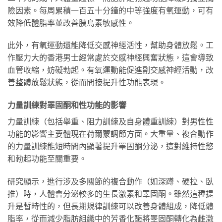
險因素。每周累積一百五十分鐘的中等強度有氧運動，可有
效降低體脂率並改善胰島素敏感性。
此外，有氧運動還能降低交感神經活性，幫助身體放鬆。工
作壓力大的香港男士經常處於交感神經興奮狀態，這會導致
血管收縮，妨礙勃起。有氧運動能促進副交感神經活動，改
善整體放鬆狀態，從而間接提升性功能表現。
力量訓練對睪固酮和性功能的影響
力量訓練（包括舉重、阻力訓練及自身體重訓練）對男性性
功能的影響主要體現在荷爾蒙調節方面。大重量、複合動作
的力量訓練能短時間內顯著提升睪固酮分泌，這對維持性慾
和勃起功能至關重要。
研究顯示，進行涉及多關節的複合動作（如深蹲、硬拉、臥
推）時，人體會分泌較多的生長激素和睪固酮。雖然這種提
升是暫時性的，但長期規律訓練可以改善身體組成，降低體
脂率，從而減少脂肪組織中的芳香化酶將睪固酮轉化為雌激