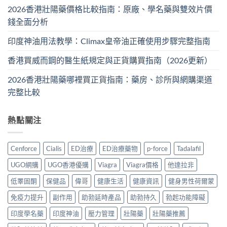
2026香港壯陽藥價格比較指南：原廠、學名藥與雙效片價
錢全面分析
印度神油用法教學：Climax皇帝油正確使用步驟完整指南
香港買威而鋼的醫生紙規定與正貨購買指南（2026更新）
2026香港壯陽藥哪裡買正貨指南：藥房、診所與網購渠道
完整比較
熱點關注
Cenforce
Cialis
ED治療
ED治療藥物
p-force
Tadalafil
UGO網購
UGO香港優購
Viagra
Viagra價格
他達拉非
低睪固酮
保健品
偉哥
健康生活
健康資訊
健身男性荷爾蒙
免疫力提升
副作用
助勃延時產品
助勃持久
勃起功能障礙
印度學名藥
印度神油
壓力管理
壯陽藥
壯陽藥推薦