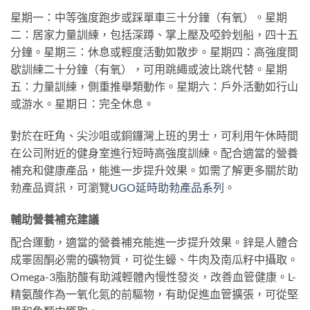
星期一：中等強度跑步或踩單車三十分鐘（有氧）。星期
二：居家力量訓練，包括深蹲、掌上壓及啞鈴划船，四十五
分鐘。星期三：休息或輕度活動如散步。星期四：高強度間
歇訓練二十分鐘（有氧），可用跳繩或波比跳代替。星期
五：力量訓練，側重推舉類動作。星期六：戶外活動如行山
或游水。星期日：完全休息。
對於在旺角、尖沙咀或銅鑼灣上班的男士，可利用午休時間
在公司附近的健身室進行短時高強度訓練。配合適當的營養
補充和健康產品，能進一步提升效果。如需了解更多關於助
勃產品資訊，可瀏覽
UGO延時助勃產品系列
。
輔助營養補充建議
配合運動，適當的營養補充能進一步提升效果。鋅是人體合
成睪固酮必需的礦物質，可從生蠔、牛肉及南瓜籽中攝取。
Omega-3脂肪酸有助減輕體內慢性發炎，改善血管健康。L-
精氨酸作為一氧化氮的前驅物，有助促進血管擴張，可從堅