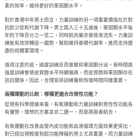
素的效率，維持更好的睪固酮水平。
對於香港中年男士而言，力量訓練的另一項重要價值在於對
抗肌少症和代謝下降。男士踏入三十五歲後，睪固酮水平每
年約下降百分之一至二，同時肌肉量亦會逐漸流失。力量訓
練能有效逆轉這一趨勢，幫助維持基礎代謝率，進而支持健
康的荷爾蒙環境。
值得注意的是，過度訓練反而會壓抑睪固酮分泌。長時間高
強度訓練會使皮質醇水平持續偏高，而皮質醇與睪固酮存在
拮抗關係。因此，合理安排訓練量和恢復時間同樣重要。
兩種運動的比較：哪種更適合改善性功能？
從現有科學證據來看，有氧運動和力量訓練對男性性功能各
有優勢，理想的方案並非二選一，而是將兩者結合。
有氧運動在改善血管內皮功能和血液循環方面效果更突出，
對已經出現輕度勃起功能障礙的男士尤其重要。而力量訓練