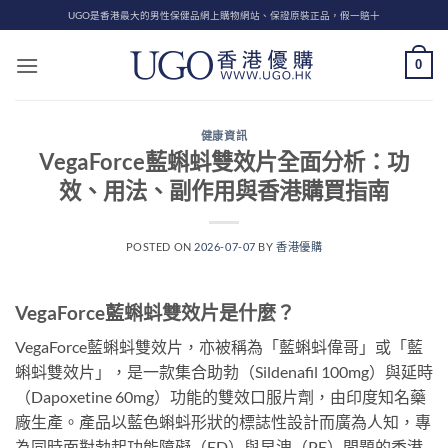
Skip
UGO是香港最大的男性保健品網上購物網站、保證原裝正品，假一賠十
to
content
0
健康資訊
VegaForce藍蝌蚪雙效片全面分析：功
效、用法、副作用與香港購買指南
POSTED ON
2026-07-07
BY
香港優購
VegaForce藍蝌蚪雙效片是什麼？
VegaForce藍蝌蚪雙效片，亦被稱為「藍蝌蚪偉哥」或「藍
蝌蚪雙效片」，是一款集合助勃（Sildenafil 100mg）與延時
（Dapoxetine 60mg）功能的雙效口服片劑，由印度知名藥
廠生產。產品以藍色蝌蚪形狀的標誌性設計而廣為人知，專
為同時面對勃起功能障礙（ED）與早洩（PE）問題的香港