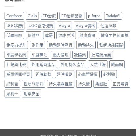
Cenforce
Cialis
ED治療
ED治療藥物
p-force
Tadalafil
UGO網購
UGO香港優購
Viagra
Viagra價格
他達拉非
低睪固酮
保健品
偉哥
健康生活
健康資訊
健身男性荷爾蒙
免疫力提升
副作用
助勃延時產品
助勃持久
勃起功能障礙
印度學名藥
印度神油
壓力管理
壯陽藥
壯陽藥推薦
壯陽藥比較
外用延時產品
外用持久產品
天然壯陽
威而鋼
威而鋼哪裡買
延時助勃
延時噴劑
心血管健康
必利勁
必利吉
性功能提升
持久噴霧推薦
持久液
樂威壯
正品辨識
犀利士
用藥安全