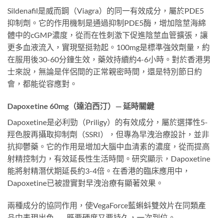
Sildenafil是威而鋼（Viagra）的同一有效成分，屬於PDE5
抑制劑。它的作用機制是通過抑制PDE5酶，增加陰莖海綿
體中的cGMP濃度，從而在性刺激下促進陰莖血管擴張，讓
更多血液流入，實現堅挺勃起。100mg是標準強效劑量，約
在服用後30-60分鐘生效，藥效持續約4-6小時。對於香港男
士來說，無論是伴侶間的正常親密時間，還是特別節日約
會，都能從容應對。
Dapoxetine 60mg（達泊西汀）— 延時關鍵
Dapoxetine是必利勁（Priligy）的有效成分，屬於選擇性5-
羥色胺再攝取抑制劑（SSRI），但專為早洩治療設計，並非
抗抑鬱藥。它的作用是增加大腦中血清素的濃度，從而提高
射精控制力，有效延長性生活時間。研究顯示，Dapoxetine
能將射精潛伏期延長約3-4倍。在香港的臨床應用中，
Dapoxetine已被證實對早洩治療有顯著效果。
兩種成分的協同作用，使VegaForce藍蝌蚪雙效片在同類產
品中表現出色——既要硬度又要持久，一次到位。