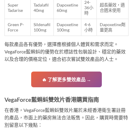
24-
Super
Tadalafil
Dapoxetine
超長藥效，適
36小
Tadarise
40mg
60mg
合週末使用
時
Green P-
Sildenafil
Dapoxetine
4-6
Dapoxetine劑
Force
100mg
100mg
小時
量更高
每款產品各有優勢，選擇應根據個人體質和需求而定。
VegaForce藍蝌蚪的優勢在於標誌性包裝設計、穩定的藥效
以及合理的價格定位，適合初次嘗試雙效產品的人士。
🔥 了解更多雙效產品 →
VegaForce藍蝌蚪雙效片香港購買指南
在香港，VegaForce藍蝌蚪雙效片屬於未經香港衛生署註冊
的產品，市面上的藥房無法合法販售。因此，購買時需要特
別留意以下幾點：