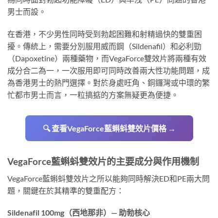
男士而設。
在香港，不少男性同時受到勃起困難和射精過快的雙重困
擾。傳統上，需要分別服用威而鋼（Sildenafil）和必利勁
（Dapoxetine）兩種藥物，而VegaForce雙效片將兩種有效
成分合二為一，一次服用即可同時改善兩大性功能問題，成
為香港男士的熱門選擇。對於身處旺角、銅鑼灣或中環的繁
忙都市男士而言，一粒搞掂的方案無疑更為便捷。
🔍 查看VegaForce藍蝌蚪雙效片價格 →
VegaForce藍蝌蚪雙效片的主要成分與作用機制
VegaForce藍蝌蚪雙效片之所以能夠同時解決ED和PE兩大問
題，關鍵在於其精準的雙重配方：
Sildenafil 100mg（西地那非）— 助勃核心