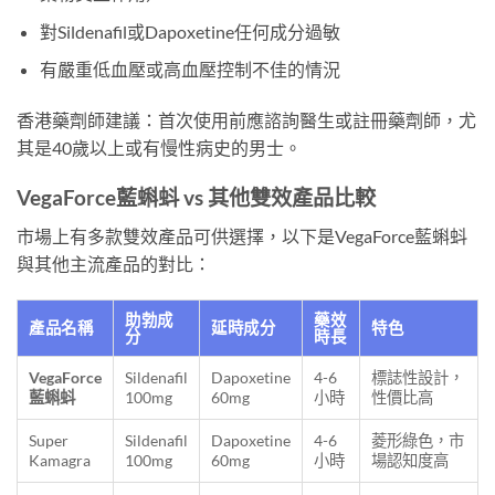
對Sildenafil或Dapoxetine任何成分過敏
有嚴重低血壓或高血壓控制不佳的情況
香港藥劑師建議：首次使用前應諮詢醫生或註冊藥劑師，尤
其是40歲以上或有慢性病史的男士。
VegaForce藍蝌蚪 vs 其他雙效產品比較
市場上有多款雙效產品可供選擇，以下是VegaForce藍蝌蚪
與其他主流產品的對比：
助勃成
藥效
產品名稱
延時成分
特色
分
時長
VegaForce
Sildenafil
Dapoxetine
4-6
標誌性設計，
藍蝌蚪
100mg
60mg
小時
性價比高
Super
Sildenafil
Dapoxetine
4-6
菱形綠色，市
Kamagra
100mg
60mg
小時
場認知度高