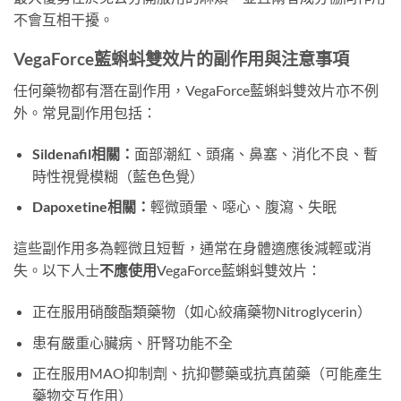
不會互相干擾。
VegaForce藍蝌蚪雙效片的副作用與注意事項
任何藥物都有潛在副作用，VegaForce藍蝌蚪雙效片亦不例
外。常見副作用包括：
Sildenafil相關：
面部潮紅、頭痛、鼻塞、消化不良、暫
時性視覺模糊（藍色色覺）
Dapoxetine相關：
輕微頭暈、噁心、腹瀉、失眠
這些副作用多為輕微且短暫，通常在身體適應後減輕或消
失。以下人士
不應使用
VegaForce藍蝌蚪雙效片：
正在服用硝酸酯類藥物（如心絞痛藥物Nitroglycerin）
患有嚴重心臟病、肝腎功能不全
正在服用MAO抑制劑、抗抑鬱藥或抗真菌藥（可能產生
藥物交互作用）