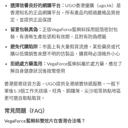
選擇信譽良好的網購平台：
UGO香港優購（ugo.hk）是
香港知名的正品網購平台，所有產品均經過嚴格品質檢
定，並提供正品保證
留意包裝真偽：
正版VegaForce藍蝌蚪採用鋁箔密封包
裝，有清晰生產批號和有效期，且附有防偽標籤
避免代購陷阱：
市面上有大量假貨流通，某些藥房或代
購以低價銷售來歷不明的仿製品，購買時必須格外小心
拒絕處方藥濫用：
VegaForce藍蝌蚪屬於處方藥，應在了
解自身健康狀況後按需使用
香港郵寄送貨方面，UGO提供全港順豐快遞服務，一般下
單後1-3個工作天送達，旺角、銅鑼灣、尖沙咀等熱點地區
更可選自取點取貨。
常見問題（FAQ）
VegaForce藍蝌蚪雙效片在香港合法嗎？