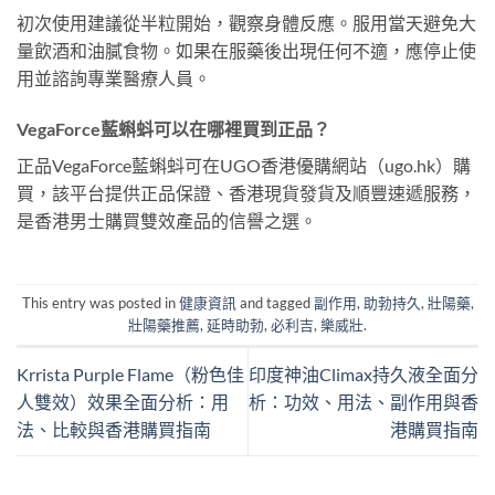
初次使用建議從半粒開始，觀察身體反應。服用當天避免大
量飲酒和油膩食物。如果在服藥後出現任何不適，應停止使
用並諮詢專業醫療人員。
VegaForce藍蝌蚪可以在哪裡買到正品？
正品VegaForce藍蝌蚪可在UGO香港優購網站（ugo.hk）購
買，該平台提供正品保證、香港現貨發貨及順豐速遞服務，
是香港男士購買雙效產品的信譽之選。
This entry was posted in
健康資訊
and tagged
副作用
,
助勃持久
,
壯陽藥
,
壯陽藥推薦
,
延時助勃
,
必利吉
,
樂威壯
.
Krrista Purple Flame（粉色佳
印度神油Climax持久液全面分
人雙效）效果全面分析：用
析：功效、用法、副作用與香
法、比較與香港購買指南
港購買指南