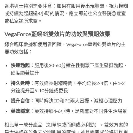
香港男士特別需要注意：如果在服用後出現胸悶、視力模糊
或持續勃起超過4小時的情況，應立即前往公立醫院急症室
或私家診所求醫。
VegaForce藍蝌蚪雙效片的功效與預期效果
綜合臨床數據和使用者回饋，VegaForce藍蝌蚪雙效片的主
要功效包括：
快速勃起：
服用後30-60分鐘在性刺激下產生堅挺勃起，
硬度顯著提升
持久延時：
有效延長射精時間，平均延長2-4倍，由1-2
分鐘提升至5-10分鐘或更長
提升自信：
同時解決ED和PE兩大困擾，減輕心理壓力
藥效穩定：
藥效持續4-6小時，足夠應對不同性生活場景
相比單一成分產品（如單純威而鋼或必利勁），雙效方案的
最大優勢在於免去分開服用的麻煩，並且兩者成分協同作用