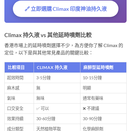
🔗 立即選購 Climax 印度神油持久液
Climax 持久液 vs 其他延時噴劑比較
香港市場上的延時噴劑選擇不少，為方便你了解 Climax 的
定位，以下是與其他常見產品的關鍵比較：
比較項目
CLIMAX 持久液
麻醉型延時噴劑
起效時間
3-5分鐘
10-15分鐘
麻木感
無
明顯
氣味
無味
通常有藥味
口交安全
✅ 可以
❌ 不建議
效果持續
30-60分鐘
30-90分鐘
成分類型
天然植物萃取
化學麻醉劑