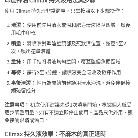
印度神油 Climax 持久液用法與步驟
使用 Climax 持久液非常簡單，只需按照以下步驟操作：
清潔：
使用前先用清水或溫和肥皂清潔陰莖區域，然後
用毛巾印乾
噴塗：
將噴嘴對準陰莖頭部及冠狀溝位置，按壓1至2
次，噴出適量液體
塗抹：
用手指將噴液均勻塗開，覆蓋整個龜頭區域
等待：
靜待3至5分鐘，讓噴液完全吸收及發揮作用
事後清潔：
性行為開始前建議用清水沖洗，避免伴侶接
觸殘留成分
注意事項：
初次使用建議先從1次噴量開始，根據個人感受
逐步調整用量。如有不適立即停止使用。產品只供外用，避
免接觸眼睛或傷口。
Climax 持久液效果：不麻木的真正延時