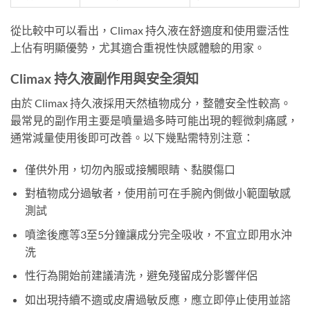
從比較中可以看出，Climax 持久液在舒適度和使用靈活性
上佔有明顯優勢，尤其適合重視性快感體驗的用家。
Climax 持久液副作用與安全須知
由於 Climax 持久液採用天然植物成分，整體安全性較高。
最常見的副作用主要是噴量過多時可能出現的輕微刺痛感，
通常減量使用後即可改善。以下幾點需特別注意：
僅供外用，切勿內服或接觸眼睛、黏膜傷口
對植物成分過敏者，使用前可在手腕內側做小範圍敏感
測試
噴塗後應等3至5分鐘讓成分完全吸收，不宜立即用水沖
洗
性行為開始前建議清洗，避免殘留成分影響伴侶
如出現持續不適或皮膚過敏反應，應立即停止使用並諮