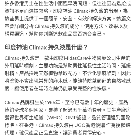
許多香港男士在性生活中面臨早洩問題，但往往因為尷尬或
資訊不足而選擇忽略。印度神油 Climax 持久液的出現，為
這些男士提供了一個簡單、安全、有效的解決方案。這篇文
章會詳細分析 Climax 持久液的成分、使用方法、效果以及
購買渠道，幫助你判斷這款產品是否適合自己。
印度神油 Climax 持久液是什麼？
Climax 持久液是一款由印度MidasCare生物醫藥公司生產的
外用延時噴劑，主要功能是幫助男性延長性生活時間、延緩
射精。產品採用天然植物萃取配方，不含化學麻醉劑，因此
噴塗後不會出現常見的麻木感，能維持陰莖頭部的自然敏感
度，讓使用者在延時之餘仍能享受完整的性快感。
Climax 品牌誕生於1986年，至今已有數十年的歷史，產品
遠銷全球多個國家，累積了超過五千萬消費者。其生產廠房
獲得世界衛生組織（WHO）GMP認證，品質管理達到國際
標準。在香港，Climax 持久液由 UGO香港優購 作為授權總
代理，確保產品正品直送，讓消費者買得安心。