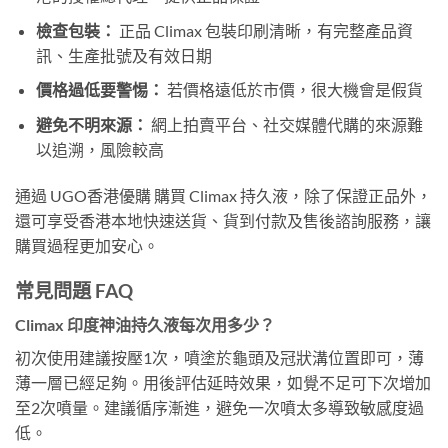
檢查包裝：
正品 Climax 包裝印刷清晰，有完整產品資
訊、生產批號及有效日期
價格過低要警惕：
若價格遠低於市價，很大機會是假貨
避免不明來源：
網上拍賣平台、社交媒體代購的來源難
以追溯，風險較高
通過 UGO香港優購 購買 Climax 持久液，除了保證正品外，
還可享受香港本地快速送貨、貨到付款及售後諮詢服務，讓
購買過程更加安心。
常見問題 FAQ
Climax 印度神油持久液每次用多少？
初次使用建議按壓1次，噴塗於龜頭及冠狀溝位置即可，薄
薄一層已經足夠。用後評估延時效果，如覺不足可下次增加
至2次噴量。建議循序漸進，避免一次噴太多導致敏感度過
低。