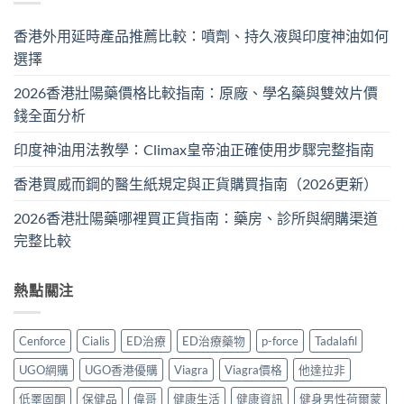
香港外用延時產品推薦比較：噴劑、持久液與印度神油如何
選擇
2026香港壯陽藥價格比較指南：原廠、學名藥與雙效片價
錢全面分析
印度神油用法教學：Climax皇帝油正確使用步驟完整指南
香港買威而鋼的醫生紙規定與正貨購買指南（2026更新）
2026香港壯陽藥哪裡買正貨指南：藥房、診所與網購渠道
完整比較
熱點關注
Cenforce
Cialis
ED治療
ED治療藥物
p-force
Tadalafil
UGO網購
UGO香港優購
Viagra
Viagra價格
他達拉非
低睪固酮
保健品
偉哥
健康生活
健康資訊
健身男性荷爾蒙