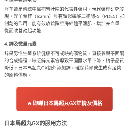
淫羊藿是傳統中醫補腎壯陽的代表性藥材。現代藥理研究發
現，淫羊藿苷（Icariin）具有類似磷酸二酯酶-5（PDE5）抑
制劑的作用，能有效放鬆陰莖海綿體平滑肌，增加充血量，
從而改善勃起功能。
4. 鋅及微量元素
鋅是男性生殖系統健康不可或缺的礦物質，直接參與睪固酮
的合成過程。缺乏鋅元素會導致睪固酮水平下降、精子品質
降低。日本馬超丸GX額外添加鋅，確保荷爾蒙生成有足夠
的原料供應。
🔥 即睇日本馬超丸GX詳情及價格
日本馬超丸GX的服用方法