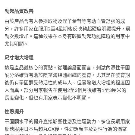
勃起品質改善
由於產品含有人參提取物及淫羊藿苷等有助血管舒張的成
分，許多用家在服用2至4星期後反映勃起硬度明顯提升，晨
勃次數增加。這種效果在本身有輕微勃起功能障礙的用家中
尤其明顯。
尺寸增大增粗
這是產品最核心的賣點。從理論層面而言，刺激內源性睪固
酮分泌確實有助於陰莖海綿體組織的發育，尤其是在發育期
後仍有睪固酮受體活性的成年人。但實際增大增粗的程度因
人而異，部分用家報告在使用2至3個月後確有1至3厘米的
長度變化，但也有用家表示變化不明顯。
性慾提升
睪固酮水平的提升直接影響性慾及性驅動力。多位長期用家
反映服用日本馬超丸GX後，性幻想頻率及對性行為的渴望