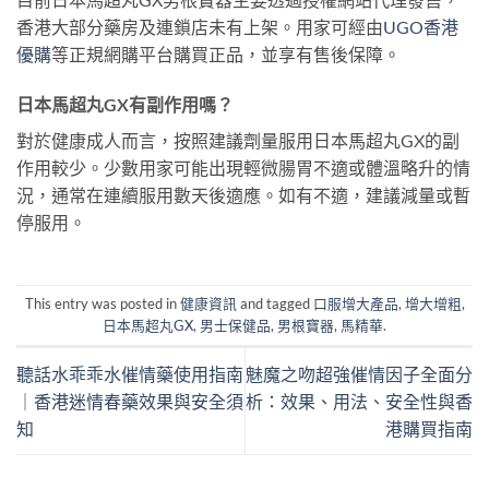
香港大部分藥房及連鎖店未有上架。用家可經由
UGO香港
優購
等正規網購平台購買正品，並享有售後保障。
日本馬超丸GX有副作用嗎？
對於健康成人而言，按照建議劑量服用日本馬超丸GX的副
作用較少。少數用家可能出現輕微腸胃不適或體溫略升的情
況，通常在連續服用數天後適應。如有不適，建議減量或暫
停服用。
This entry was posted in
健康資訊
and tagged
口服增大產品
,
增大增粗
,
日本馬超丸GX
,
男士保健品
,
男根寶器
,
馬精華
.
聽話水乖乖水催情藥使用指南
魅魔之吻超強催情因子全面分
｜香港迷情春藥效果與安全須
析：效果、用法、安全性與香
知
港購買指南