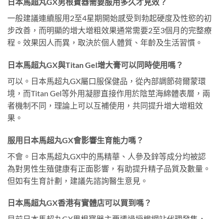
日本馬超丸GX男根寶器需要服用多久才見效？
一般建議連續服用2至4星期開始感受到勃起硬度及性慾的初
步改善，而明顯的增大增粗效果通常需要2至3個月的完整療
程。效果因人而異，取決於個人體質、年齡及生活習慣。
日本馬超丸GX與Titan Gel增大膏可以同時使用嗎？
可以。日本馬超丸GX屬口服保健品，從內部調節荷爾蒙環
境，而Titan Gel等外用凝膠直接作用於陰莖海綿體表層，兩
者機制不同，理論上可以互補使用，共同提升增大增粗效
果。
服用日本馬超丸GX會影響生育能力嗎？
不會。日本馬超丸GX中的馬精華、人參及鋅等成分均被認
為對男性生殖健康有正面影響，有助提升精子品質及數量。
但如有生育計劃，建議先諮詢醫生意見。
日本馬超丸GX香港有實體店可以買到嗎？
目前日本馬超丸GX男根寶器主要透過授權網站代理發售，