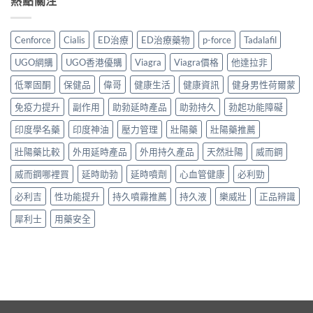
熱點關注
Cenforce
Cialis
ED治療
ED治療藥物
p-force
Tadalafil
UGO網購
UGO香港優購
Viagra
Viagra價格
他達拉非
低睪固酮
保健品
偉哥
健康生活
健康資訊
健身男性荷爾蒙
免疫力提升
副作用
助勃延時產品
助勃持久
勃起功能障礙
印度學名藥
印度神油
壓力管理
壯陽藥
壯陽藥推薦
壯陽藥比較
外用延時產品
外用持久產品
天然壯陽
威而鋼
威而鋼哪裡買
延時助勃
延時噴劑
心血管健康
必利勁
必利吉
性功能提升
持久噴霧推薦
持久液
樂威壯
正品辨識
犀利士
用藥安全