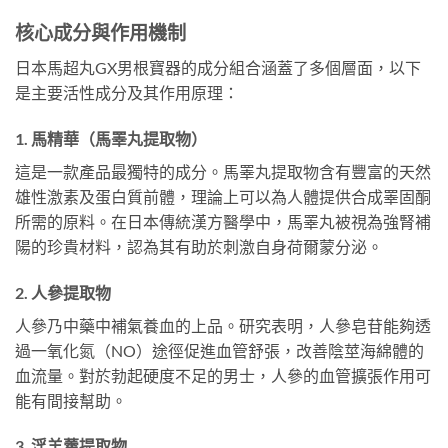
核心成分與作用機制
日本馬超丸GX男根寶器的成分組合涵蓋了多個層面，以下
是主要活性成分及其作用原理：
1. 馬精華（馬睪丸提取物）
這是一款產品最獨特的成分。馬睪丸提取物含有豐富的天然
雄性激素及蛋白質前體，理論上可以為人體提供合成睪固酮
所需的原料。在日本傳統漢方醫學中，馬睪丸被視為強腎補
陽的珍貴材料，認為其有助於刺激自身荷爾蒙分泌。
2. 人參提取物
人參乃中藥中補氣養血的上品。研究表明，人參皂苷能夠透
過一氧化氮（NO）途徑促進血管舒張，改善陰莖海綿體的
血流量。對於勃起硬度不足的男士，人參的血管擴張作用可
能有間接幫助。
3. 淫羊藿提取物