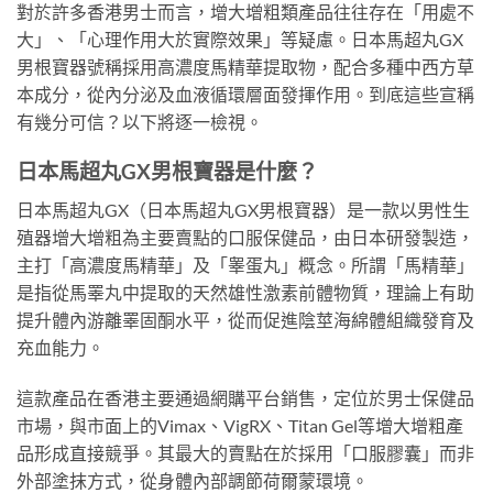
對於許多香港男士而言，增大增粗類產品往往存在「用處不
大」、「心理作用大於實際效果」等疑慮。日本馬超丸GX
男根寶器號稱採用高濃度馬精華提取物，配合多種中西方草
本成分，從內分泌及血液循環層面發揮作用。到底這些宣稱
有幾分可信？以下將逐一檢視。
日本馬超丸GX男根寶器是什麼？
日本馬超丸GX（日本馬超丸GX男根寶器）是一款以男性生
殖器增大增粗為主要賣點的口服保健品，由日本研發製造，
主打「高濃度馬精華」及「睾蛋丸」概念。所謂「馬精華」
是指從馬睪丸中提取的天然雄性激素前體物質，理論上有助
提升體內游離睪固酮水平，從而促進陰莖海綿體組織發育及
充血能力。
這款產品在香港主要通過網購平台銷售，定位於男士保健品
市場，與市面上的Vimax、VigRX、Titan Gel等增大增粗產
品形成直接競爭。其最大的賣點在於採用「口服膠囊」而非
外部塗抹方式，從身體內部調節荷爾蒙環境。