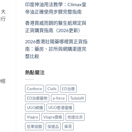
印度神油用法教學：Climax皇
，大
帝油正確使用步驟完整指南
自行
香港買威而鋼的醫生紙規定與
正貨購買指南（2026更新）
2026香港壯陽藥哪裡買正貨指
南：藥房、診所與網購渠道完
整比較
熱點關注
神經
Cenforce
Cialis
ED治療
ED治療藥物
p-force
Tadalafil
UGO網購
UGO香港優購
Viagra
Viagra價格
他達拉非
低睪固酮
保健品
偉哥