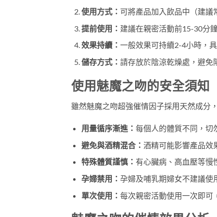
使用方式：
可將產品加入飲品中（建議
提前使用：
建議在親密活動前15-30
效果持續：
一般效果可持續2-4小時，
儲存方式：
請存放於陰涼乾燥處，避免
使用魅魔之吻的安全須知
雖然魅魔之吻超強催情因子採用天然成分
用量循序漸進：
每個人的體質不同，切
避免與酒精混合：
酒精可能影響產品效
特殊體質謹慎：
有心臟病、高血壓等慢
孕婦禁用：
孕婦及哺乳期婦女不建議使
單次使用：
每次親密活動使用一次即可