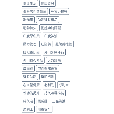
健康生活
健康資訊
健身男性荷爾蒙
免疫力提升
副作用
助勃延時產品
助勃持久
勃起功能障礙
印度學名藥
印度神油
壓力管理
壯陽藥
壯陽藥推薦
壯陽藥比較
外用延時產品
外用持久產品
天然壯陽
威而鋼
威而鋼哪裡買
延時助勃
延時噴劑
心血管健康
必利勁
必利吉
性功能提升
持久噴霧推薦
持久液
樂威壯
正品辨識
犀利士
用藥安全