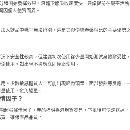
30分鐘開始發揮效果，液體形態吸收速度快，建議提前在親密活動
時間因個人體質而異。
，加入飲品中幾乎無法辨別，這是其與傳統春藥相比的主要優勢
情況下安全性較高。但建議初次使用從少量開始測試身體耐受性
避免使用。如出現不適應立即停止使用。
作用。少數敏感體質人士可能出現輕微頭暈、面部發熱等反應，
用量使用，避免過量。
情因子？
魔之吻超強催情因子，產品標明香港現貨發售，下單後可快速送達，
購買，確保產品品質。