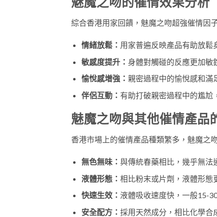
魅魔之吻的催情效果分析
綜合香港用家回饋，魅魔之吻超強催情因
情緒放鬆：
用家普遍反映產品有助放鬆
敏感度提升：
身體對觸碰的反應更加敏
愉悅感增強：
親密過程中的愉悅感和滿
伴侶互動：
有助打破親密過程中的尷尬
魅魔之吻與其他催情產品
香港市場上的催情產品種類繁多，魅魔之
無色無味：
與傳統春藥相比，幾乎無法
液體形態：
相比粉末或片劑，液體形態
快速生效：
液體吸收速度快，一般15-3
安全配方：
採用天然成分，相比化學合