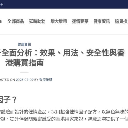
賠十
E
全部商品
延時助勃
增大增粗
迷情春藥
健康資訊
退貨換
健康資訊
子全面分析：效果、用法、安全性與香
港購買指南
OSTED ON
2026-07-09
BY
香港優購
因子？
密體驗而設計的催情產品，採用超強催情因子配方，以無色無味
情趣、提升伴侶間親密感受的香港用家來說，魅魔之吻提供了一