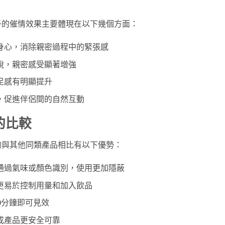
子的催情效果主要體現在以下幾個方面：
身心，消除親密過程中的緊張感
銳，親密感受顯著增強
足感有明顯提升
，促進伴侶間的自然互動
的比較
吻與其他同類產品相比有以下優勢：
通過氣味或顏色識別，使用更加隱蔽
更易於控制用量和加入飲品
0分鐘即可見效
成產品更安全可靠