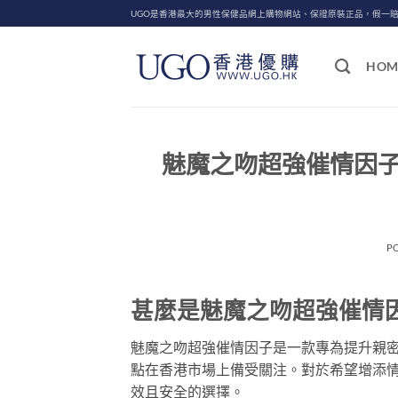
Skip
UGO是香港最大的男性保健品網上購物網站、保證原裝正品，假一
to
content
HOM
魅魔之吻超強催情因
P
甚麼是魅魔之吻超強催情
魅魔之吻超強催情因子是一款專為提升親
點在香港市場上備受關注。對於希望增添
效且安全的選擇。