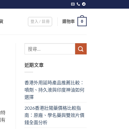
登入 / 註冊
購物車
貨
0
近期文章
香港外用延時產品推薦比較：
噴劑、持久液與印度神油如何
選擇
2026香港壯陽藥價格比較指
的特
南：原廠、學名藥與雙效片價
個有
錢全面分析