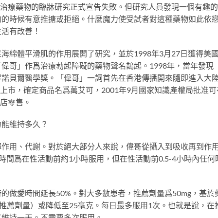
血管治療藥物的臨牀研究正式宣告失敗。但研究人員發現一個有趣
物的時候有意推搪或拒絕。什麼魔力使受試者對這種藥物如此依
生活有改善！
綿體平滑肌的作用展開了研究，並於1998年3月27日獲得美
偉哥」作爲治療勃起障礙的藥物聲名鵲起。1998年，當年發現
得諾貝爾醫學獎。「偉哥」一詞首先在香港傳播開來隨即進入大
藥上市，確定商品名爲萬艾可，2001年9月國家知識產權局批准可
藥店零售。
力能維持多久？
揮作用、代謝。對於絕大部分人來說，偉哥從攝入到吸收再到作
時間爲在性活動前約1小時服用，但在性活動前0.5-4小時內任何
的做愛時間延長50%。對大多數患者，推薦劑量爲50mg，基於
大推薦劑量）或降低至25毫克。每日最多服用1次。也就是說，在
以維持一天。不需要多次服用。