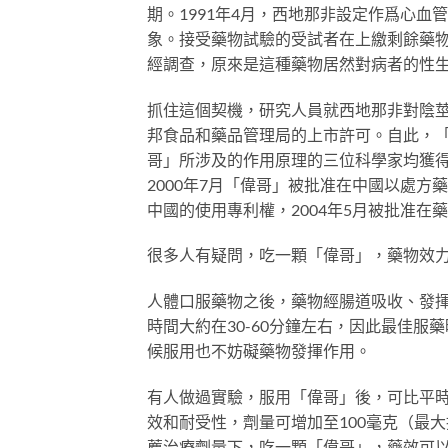
期。1991年4月，西地那非設定作爲心
象。接受藥物試驗的受試者在上繳剩餘藥
經調查，原來是這種藥物居然對病者的性
抓住這個契機，研究人員就西地那非對陰莖海
邦食品和藥品管理局的上市許可。自此，「
哥」所涉及的作用原理的三位科學家均獲
2000年7月「偉哥」被批准在中國以處方
中國的使用專利權，2004年5月被批准在
很多人有疑問，吃一顆「偉哥」，藥物效
人體口服藥物之後，藥物經腸道吸收、發
時間大約在30-60分鐘左右，因此最佳服藥
候服用也不妨礙藥物發揮作用。
有人做過實驗，服用「偉哥」後，可比平時
效和耐受性，劑量可增加至100毫克（最
薦治療劑量下，吃一顆「偉哥」，藥效可