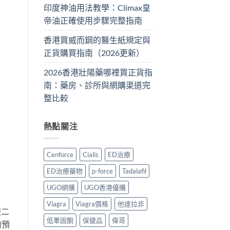
印度神油用法教學：Climax皇
帝油正確使用步驟完整指南
香港買威而鋼的醫生紙規定與
正貨購買指南（2026更新）
2026香港壯陽藥哪裡買正貨指
南：藥房、診所與網購渠道完
整比較
熱點關注
Cenforce
Cialis
ED治療
ED治療藥物
p-force
Tadalafil
UGO網購
UGO香港優購
Viagra
Viagra價格
他達拉非
酸二
低睪固酮
保健品
偉哥
的預