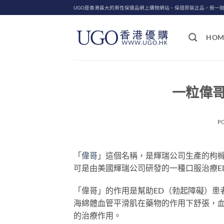
Skip
UGO是香港最大的男性保健品網上購物網站、保證原裝正品，假一
to
content
HOM
一粒偉
P
「
偉哥
」這個名稱，是輝瑞公司生產的枸
可是由美國輝瑞公司研發的一種口服治療ED的藥
「偉哥」的作用是幫助ED（勃起障礙）患
海綿體血管平滑肌在藥物的作用下舒張，
的治療作用。