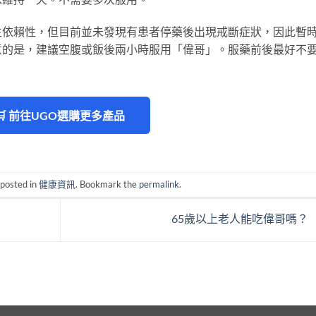
生依賴性，但目前並未發現有患者停藥後出現戒斷症狀，因此暫
意的是，建議空腹或飯後兩小時服用「偉哥」。服藥前後最好不
🛒 前往UGO選購更多產品
 posted in
健康資訊
. Bookmark the
permalink
.
65歲以上老人能吃偉哥嗎？