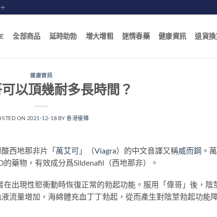
賠十
E
全部商品
延時助勃
增大增粗
迷情春藥
健康資訊
退貨換
健康資訊
哥可以頂幾耐多長時間？
OSTED ON
2021-12-18
BY
香港優購
櫞酸西地那非片「
萬艾可
」（
Viagra
）的中文音譯又稱
威而鋼
。萬
物，有效成分爲Sildenafil（西地那非）。
者在出現性慾衝動時恢復正常的勃起功能。服用「偉哥」後，陰
血液流量增加，海綿體充血丁丁勃起，從而產生對陰莖勃起功能