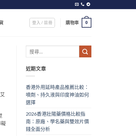
登入 / 註冊
購物車
貨
0
近期文章
香港外用延時產品推薦比較：
艾
噴劑、持久液與印度神油如何
選擇
2026香港壯陽藥價格比較指
莖
南：原廠、學名藥與雙效片價
障礙
錢全面分析