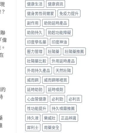
的現
健康生活
健康資訊
戀？
健身男性荷爾蒙
免疫力提升
副作用
助勃延時產品
國聯
助勃持久
勃起功能障礙
「偉
印度學名藥
印度神油
陸。
壓力管理
壯陽藥
壯陽藥推薦
在
壯陽藥比較
外用延時產品
外用持久產品
天然壯陽
威而鋼
威而鋼哪裡買
用的
延時助勃
延時噴劑
時
心血管健康
必利勁
必利吉
性功能提升
持久噴霧推薦
藥
持久液
樂威壯
正品辨識
推
犀利士
用藥安全