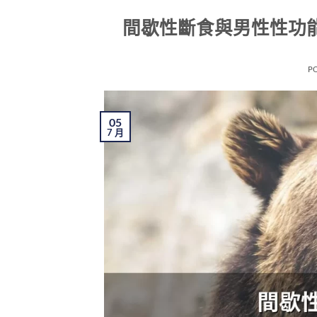
間歇性斷食與男性性功能
P
05
7 月