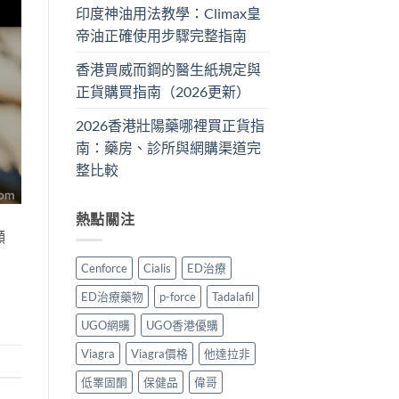
印度神油用法教學：Climax皇
帝油正確使用步驟完整指南
香港買威而鋼的醫生紙規定與
正貨購買指南（2026更新）
2026香港壯陽藥哪裡買正貨指
南：藥房、診所與網購渠道完
整比較
熱點關注
顯
Cenforce
Cialis
ED治療
ED治療藥物
p-force
Tadalafil
UGO網購
UGO香港優購
Viagra
Viagra價格
他達拉非
低睪固酮
保健品
偉哥