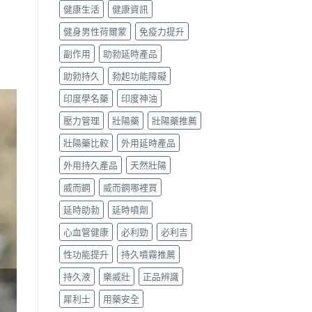
健康生活
健康資訊
健身男性荷爾蒙
免疫力提升
副作用
助勃延時產品
助勃持久
勃起功能障礙
印度學名藥
印度神油
壓力管理
壯陽藥
壯陽藥推薦
壯陽藥比較
外用延時產品
外用持久產品
天然壯陽
威而鋼
威而鋼哪裡買
延時助勃
延時噴劑
心血管健康
必利勁
必利吉
性功能提升
持久噴霧推薦
持久液
樂威壯
正品辨識
犀利士
用藥安全