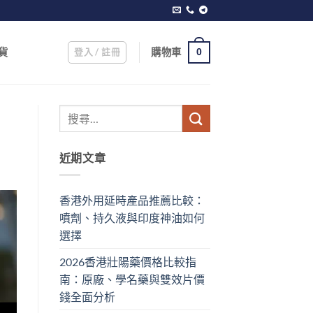
登入 / 註冊
購物車
貨
0
近期文章
香港外用延時產品推薦比較：
噴劑、持久液與印度神油如何
選擇
2026香港壯陽藥價格比較指
南：原廠、學名藥與雙效片價
錢全面分析