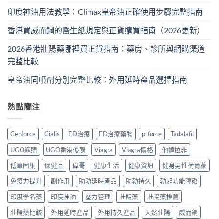
印度神油用法教學：Climax皇帝油正確使用步驟完整指南
香港買威而鋼的醫生紙規定與正貨購買指南（2026更新）
2026香港壯陽藥哪裡買正貨指南：藥房、診所與網購渠道
完整比較
皇帝油同噴劑分別完整比較：外用延時產品選擇指南
熱點關注
Cenforce
Cialis
ED治療
ED治療藥物
p-force
Tadalafil
UGO網購
UGO香港優購
Viagra
Viagra價格
他達拉非
低睪固酮
保健品
偉哥
健康生活
健康資訊
健身男性荷爾蒙
免疫力提升
副作用
助勃延時產品
助勃持久
勃起功能障礙
印度學名藥
印度神油
壓力管理
壯陽藥
壯陽藥推薦
壯陽藥比較
外用延時產品
外用持久產品
天然壯陽
威而鋼