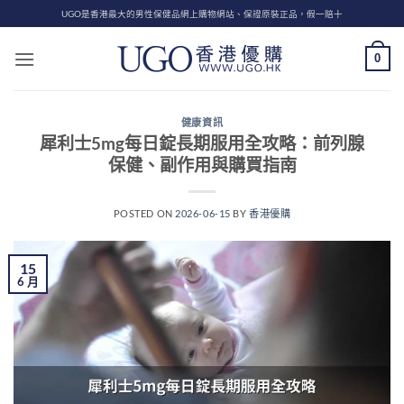
Skip
UGO是香港最大的男性保健品網上購物網站、保證原裝正品，假一賠十
to
content
0
健康資訊
犀利士5mg每日錠長期服用全攻略：前列腺
保健、副作用與購買指南
POSTED ON
2026-06-15
BY
香港優購
15
6 月