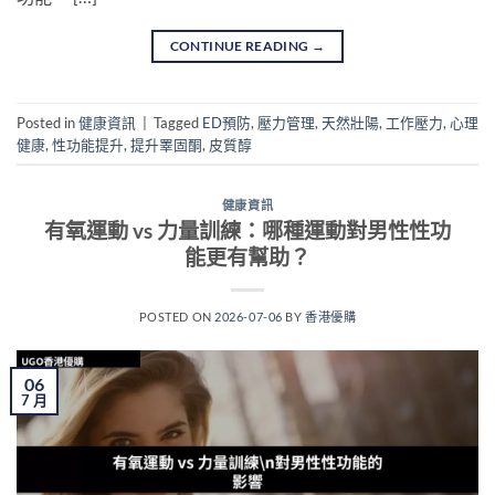
CONTINUE READING
→
Posted in
健康資訊
|
Tagged
ED預防
,
壓力管理
,
天然壯陽
,
工作壓力
,
心理
健康
,
性功能提升
,
提升睪固酮
,
皮質醇
健康資訊
有氧運動 vs 力量訓練：哪種運動對男性性功
能更有幫助？
POSTED ON
2026-07-06
BY
香港優購
06
7 月