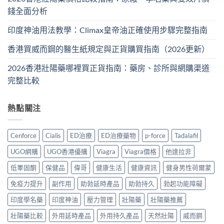
錢全面分析
印度神油用法教學：Climax皇帝油正確使用步驟完整指南
香港買威而鋼的醫生紙規定與正貨購買指南（2026更新）
2026香港壯陽藥哪裡買正貨指南：藥房、診所與網購渠道
完整比較
熱點關注
Cenforce
Cialis
ED治療
ED治療藥物
p-force
Tadalafil
UGO網購
UGO香港優購
Viagra
Viagra價格
他達拉非
低睪固酮
保健品
偉哥
健康生活
健康資訊
健身男性荷爾蒙
免疫力提升
副作用
助勃延時產品
助勃持久
勃起功能障礙
印度學名藥
印度神油
壓力管理
壯陽藥
壯陽藥推薦
壯陽藥比較
外用延時產品
外用持久產品
天然壯陽
威而鋼