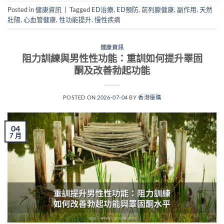
Posted in
健康資訊
|
Tagged
ED治療
,
ED預防
,
前列腺健康
,
副作用
,
天然
壯陽
,
心血管健康
,
性功能提升
,
慢性疾病
健康資訊
阻力訓練與男性性功能：重訓如何提升睪固
酮及改善勃起功能
POSTED ON
2026-07-04
BY
香港優購
04
7 月