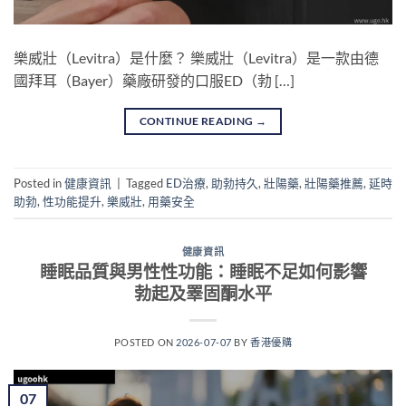
樂威壯（Levitra）是什麼？ 樂威壯（Levitra）是一款由德
國拜耳（Bayer）藥廠研發的口服ED（勃 […]
CONTINUE READING
→
Posted in
健康資訊
|
Tagged
ED治療
,
助勃持久
,
壯陽藥
,
壯陽藥推薦
,
延時
助勃
,
性功能提升
,
樂威壯
,
用藥安全
健康資訊
睡眠品質與男性性功能：睡眠不足如何影響
勃起及睪固酮水平
POSTED ON
2026-07-07
BY
香港優購
07