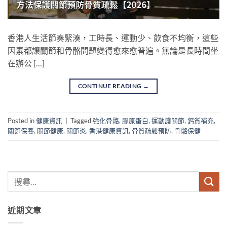
香港人生活節奏緊湊，工時長、運動少、飲食不均衡，這些
因素都讓關節和骨骼問題變得愈來愈普遍。無論是長時間坐
在辦公 […]
CONTINUE READING
→
Posted in
健康資訊
|
Tagged
強化骨骼
,
膠原蛋白
,
運動護關節
,
鈣質補充
,
關節保養
,
關節健康
,
關節炎
,
香港健康資訊
,
骨質疏鬆預防
,
骨骼保健
近期文章