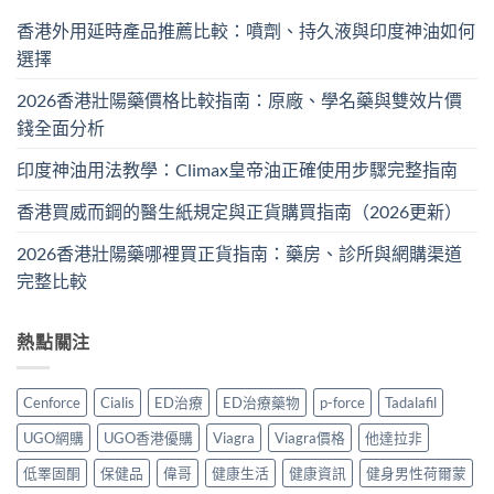
香港外用延時產品推薦比較：噴劑、持久液與印度神油如何
選擇
2026香港壯陽藥價格比較指南：原廠、學名藥與雙效片價
錢全面分析
印度神油用法教學：Climax皇帝油正確使用步驟完整指南
香港買威而鋼的醫生紙規定與正貨購買指南（2026更新）
2026香港壯陽藥哪裡買正貨指南：藥房、診所與網購渠道
完整比較
熱點關注
Cenforce
Cialis
ED治療
ED治療藥物
p-force
Tadalafil
UGO網購
UGO香港優購
Viagra
Viagra價格
他達拉非
低睪固酮
保健品
偉哥
健康生活
健康資訊
健身男性荷爾蒙