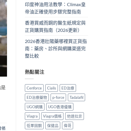
印度神油用法教學：Climax皇
帝油正確使用步驟完整指南
香港買威而鋼的醫生紙規定與
正貨購買指南（2026更新）
2026香港壯陽藥哪裡買正貨指
南：藥房、診所與網購渠道完
整比較
熱點關注
論是
Cenforce
Cialis
ED治療
ED治療藥物
p-force
Tadalafil
UGO網購
UGO香港優購
Viagra
Viagra價格
他達拉非
低睪固酮
保健品
偉哥
骨骼