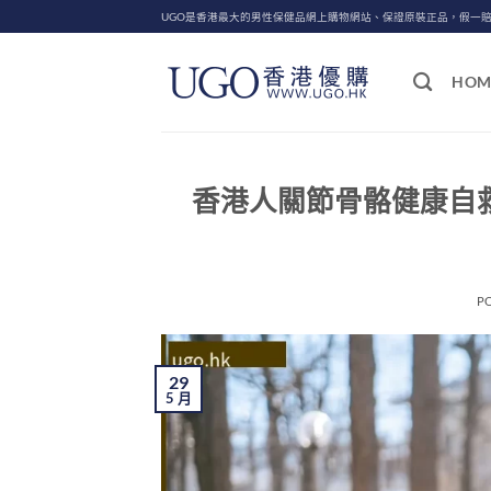
Skip
UGO是香港最大的男性保健品網上購物網站、保證原裝正品，假一
to
content
HOM
香港人關節骨骼健康自
P
29
5 月