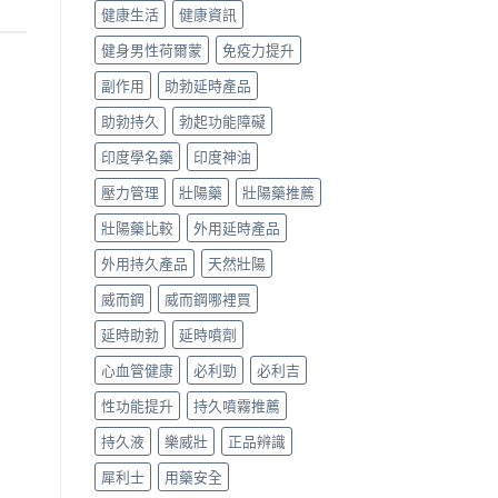
健康生活
健康資訊
健身男性荷爾蒙
免疫力提升
副作用
助勃延時產品
助勃持久
勃起功能障礙
印度學名藥
印度神油
壓力管理
壯陽藥
壯陽藥推薦
壯陽藥比較
外用延時產品
外用持久產品
天然壯陽
威而鋼
威而鋼哪裡買
延時助勃
延時噴劑
心血管健康
必利勁
必利吉
性功能提升
持久噴霧推薦
持久液
樂威壯
正品辨識
犀利士
用藥安全