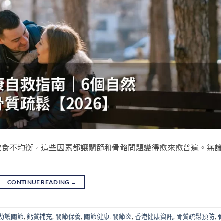
飲食不均衡，這些因素都讓關節和骨骼問題變得愈來愈普遍。無
CONTINUE READING
→
動護關節
,
鈣質補充
,
關節保養
,
關節健康
,
關節炎
,
香港健康資訊
,
骨質疏鬆預防
,