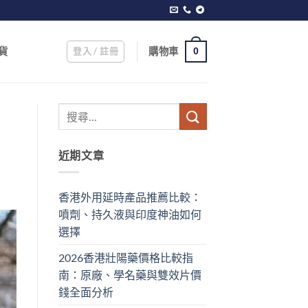
登入 / 註冊
購物車
貨
0
近期文章
香港外用延時產品推薦比較：
噴劑、持久液與印度神油如何
選擇
2026香港壯陽藥價格比較指
南：原廠、學名藥與雙效片價
錢全面分析