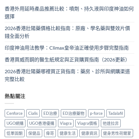
香港外用延時產品推薦比較：噴劑、持久液與印度神油如何
選擇
2026香港壯陽藥價格比較指南：原廠、學名藥與雙效片價
錢全面分析
印度神油用法教學：Climax皇帝油正確使用步驟完整指南
香港買威而鋼的醫生紙規定與正貨購買指南（2026更新）
2026香港壯陽藥哪裡買正貨指南：藥房、診所與網購渠道
完整比較
熱點關注
Cenforce
Cialis
ED治療
ED治療藥物
p-force
Tadalafil
UGO網購
UGO香港優購
Viagra
Viagra價格
他達拉非
低睪固酮
保健品
偉哥
健康生活
健康資訊
健身男性荷爾蒙