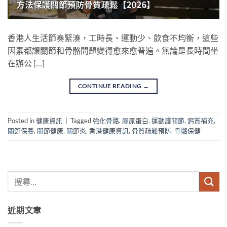
香港人生活節奏緊湊，工時長、運動少、飲食不均衡，這些
因素都讓關節和骨骼問題變得愈來愈普遍。無論是長時間坐
在辦公 […]
CONTINUE READING
→
Posted in
健康資訊
|
Tagged
強化骨骼
,
膠原蛋白
,
運動護關節
,
鈣質補充
,
關節保養
,
關節健康
,
關節炎
,
香港健康資訊
,
骨質疏鬆預防
,
骨骼保健
近期文章