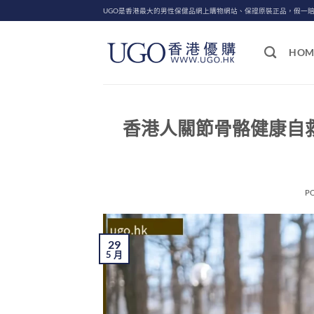
Skip
UGO是香港最大的男性保健品網上購物網站、保證原裝正品，假一
to
content
HOM
香港人關節骨骼健康自
P
29
5 月