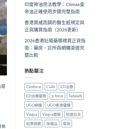
印度神油用法教學：Climax皇
帝油正確使用步驟完整指南
香港買威而鋼的醫生紙規定與
正貨購買指南（2026更新）
2026香港壯陽藥哪裡買正貨指
南：藥房、診所與網購渠道完
整比較
熱點關注
論是
Cenforce
Cialis
ED治療
ED治療藥物
p-force
Tadalafil
UGO網購
UGO香港優購
Viagra
Viagra價格
他達拉非
低睪固酮
保健品
偉哥
骨骼