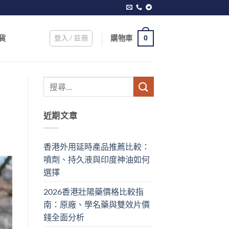
登入 / 註冊
購物車
貨
0
近期文章
香港外用延時產品推薦比較：
噴劑、持久液與印度神油如何
選擇
2026香港壯陽藥價格比較指
南：原廠、學名藥與雙效片價
錢全面分析