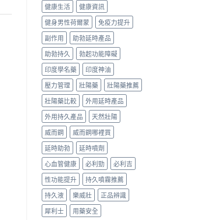
健康生活
健康資訊
健身男性荷爾蒙
免疫力提升
副作用
助勃延時產品
助勃持久
勃起功能障礙
印度學名藥
印度神油
壓力管理
壯陽藥
壯陽藥推薦
壯陽藥比較
外用延時產品
外用持久產品
天然壯陽
威而鋼
威而鋼哪裡買
延時助勃
延時噴劑
心血管健康
必利勁
必利吉
性功能提升
持久噴霧推薦
持久液
樂威壯
正品辨識
犀利士
用藥安全