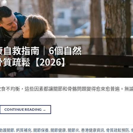
飲食不均衡，這些因素都讓關節和骨骼問題變得愈來愈普遍。無
CONTINUE READING
→
動護關節
,
鈣質補充
,
關節保養
,
關節健康
,
關節炎
,
香港健康資訊
,
骨質疏鬆預防
,